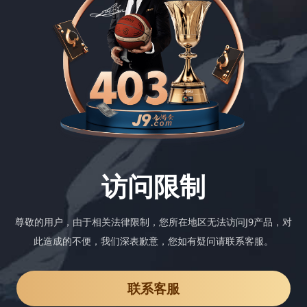
访问限制
尊敬的用户，由于相关法律限制，您所在地区无法访问J9产品，对
此造成的不便，我们深表歉意，您如有疑问请联系客服。
联系客服